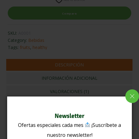
Compare
SKU:
A0001
Category:
Bebidas
Tags:
fruits
,
healthy
DESCRIPCIÓN
INFORMACIÓN ADICIONAL
VALORACIONES (1)
Jugo de coco
Newsletter
Ofertas especiales cada mes
¡Suscríbete a
Leche y coco
nuestro newsletter!