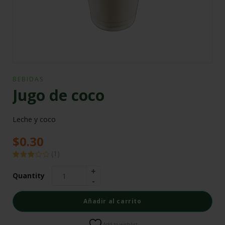
BEBIDAS
Jugo de coco
Leche y coco
$
0.30
(
1
)
Valorado
1
con
Quantity
3.00
de 5
en
base
Añadir al carrito
a
valoración
de un
cliente
Add to wishlist