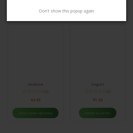
Don't show this popup again
Related Products
Sorbete
Yogurt
(0)
(0)
$
2.05
$
1.50
Seleccionar opciones
Añadir al carrito