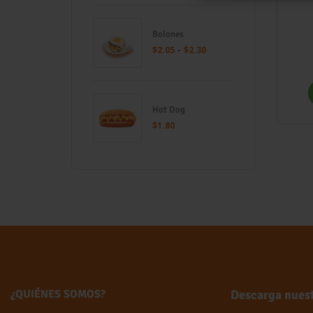
Bolones
-
$
2.05
$
2.30
Hot Dog
$
1.80
¿QUIÉNES SOMOS?
Descarga nues