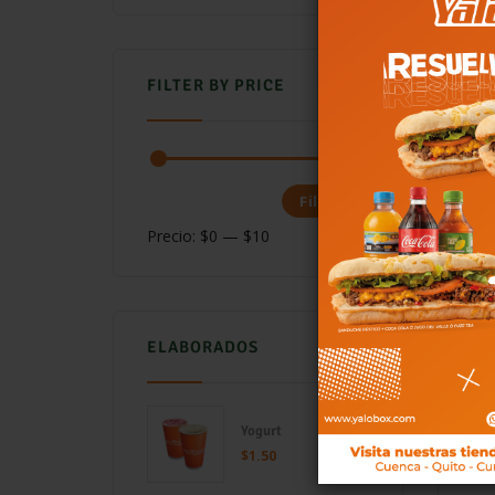
FILTER BY PRICE
Filtrar
Precio:
$0
—
$10
ELABORADOS
Yogurt
$
1.50