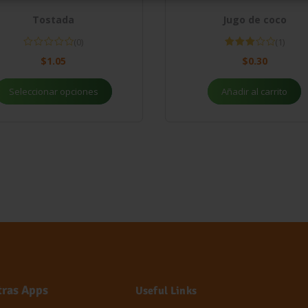
Tostada
Jugo de coco
(0)
(1)
Valorado
$
1.05
$
0.30
con
3.00
de 5
Seleccionar opciones
Añadir al carrito
tras Apps
Useful Links