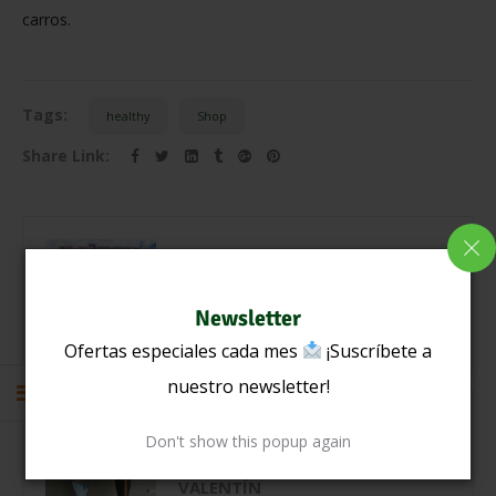
carros.
Tags:
healthy
Shop
Share Link:
PREVIOUS
LA RUTA YALOBOX
Newsletter
Ofertas especiales cada mes
¡Suscríbete a
nuestro newsletter!
NEXT
Don't show this popup again
YALOBOX PREMIA POR SAN
VALENTÍN